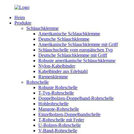
Heim
Produkte
Schlauchklemme
Amerikanische Schlauchklemme
Deutsche Schlauchklemme
Amerikanische Schlauchklemme mit Griff
Schlauchschelle vom europäischen Typ
Deutsche Schlauchklemme mit Griff
Robuste amerikanische Schlauchklemme
Nylon-Kabelbinder
Kabelbinder aus Edelstahl
Riemenklemme
Rohrschelle
Robuste Rohrschelle
T-Typ-Rohrschelle
Doppelbolzen-Doppelband-Rohrschelle
Hohlrohrschelle
Mangote-Rohrschelle
Einzelbolzen-Doppelbandschelle
T-Rohrschelle mit Feder
U-Bolzen-Rohrschelle
V-Band-Rohrschelle