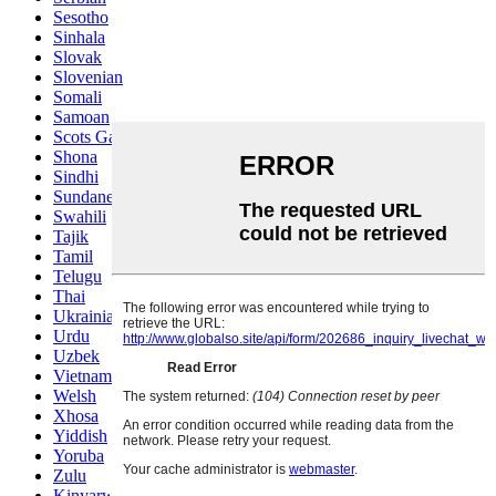
Sesotho
Sinhala
Slovak
Slovenian
Somali
Samoan
Scots Gaelic
Shona
Sindhi
Sundanese
Swahili
Tajik
Tamil
Telugu
Thai
Ukrainian
Urdu
Uzbek
Vietnamese
Welsh
Xhosa
Yiddish
Yoruba
Zulu
Kinyarwanda