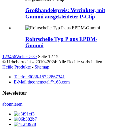
Großhandelspreis: Verzinkter, mit
Gummi ausgekleideter P-Clip
Rohrschelle Typ P aus EPDM-
Gummi
1
2
3
4
5
6
Weiter >
>>
Seite 1 / 15
© Urheberrecht – 2010–2024: Alle Rechte vorbehalten.
Heiße Produkte
-
Sitemap
Telefon:
0086-15222867341
E-Mail:
theonemetal@163.com
Newsletter
abonnieren