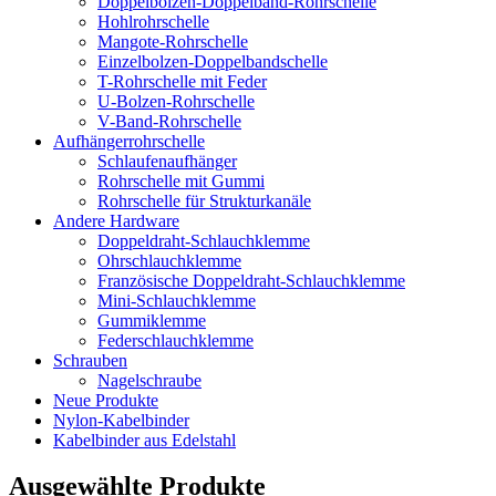
Doppelbolzen-Doppelband-Rohrschelle
Hohlrohrschelle
Mangote-Rohrschelle
Einzelbolzen-Doppelbandschelle
T-Rohrschelle mit Feder
U-Bolzen-Rohrschelle
V-Band-Rohrschelle
Aufhängerrohrschelle
Schlaufenaufhänger
Rohrschelle mit Gummi
Rohrschelle für Strukturkanäle
Andere Hardware
Doppeldraht-Schlauchklemme
Ohrschlauchklemme
Französische Doppeldraht-Schlauchklemme
Mini-Schlauchklemme
Gummiklemme
Federschlauchklemme
Schrauben
Nagelschraube
Neue Produkte
Nylon-Kabelbinder
Kabelbinder aus Edelstahl
Ausgewählte Produkte