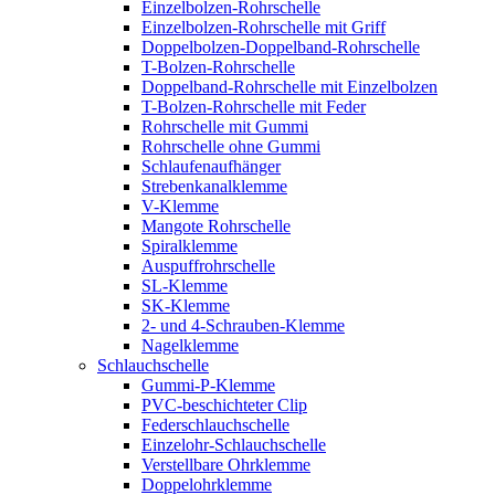
Einzelbolzen-Rohrschelle
Einzelbolzen-Rohrschelle mit Griff
Doppelbolzen-Doppelband-Rohrschelle
T-Bolzen-Rohrschelle
Doppelband-Rohrschelle mit Einzelbolzen
T-Bolzen-Rohrschelle mit Feder
Rohrschelle mit Gummi
Rohrschelle ohne Gummi
Schlaufenaufhänger
Strebenkanalklemme
V-Klemme
Mangote Rohrschelle
Spiralklemme
Auspuffrohrschelle
SL-Klemme
SK-Klemme
2- und 4-Schrauben-Klemme
Nagelklemme
Schlauchschelle
Gummi-P-Klemme
PVC-beschichteter Clip
Federschlauchschelle
Einzelohr-Schlauchschelle
Verstellbare Ohrklemme
Doppelohrklemme