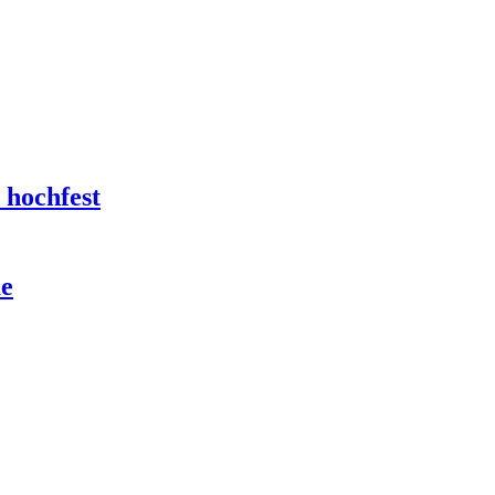
 hochfest
me