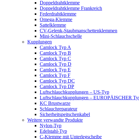
Doppeldrahtklemme
Doppeldrahtklemme Frankreich
Federdrahtklemme
Omega-Klemme
Sattelklemme
CV-Gelenk-Staubmanschettenklemmen
Mini-Schlauchschelle
Kupplungen
Camlock Typ A
Camlock Typ B
Camlock Typ C
Camlock Typ D
Camlock Typ E
Camlock Typ F
Camlock Typ DC
Camlock Typ DP
Luftschlauchkupplungen – US-Typ
Luftschlauchkupplungen – EUROPÄISCHER Ty
KC Brustwarze
Schlauchreparateur
Sicherheitspeitschenkabel
Weitere verwandte Produkte
Nylon-Typ
Edelstahl-Typ
C-Klemme mit Unterlegscheibe