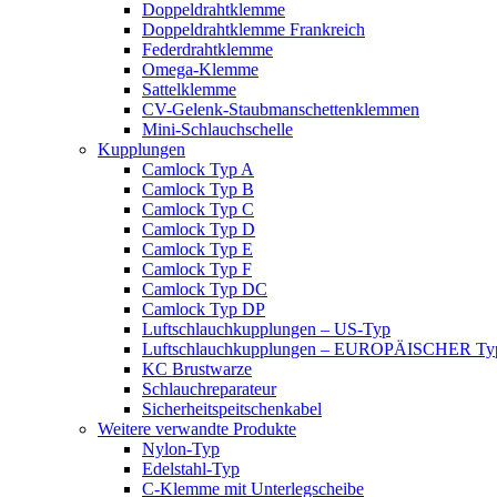
Doppeldrahtklemme
Doppeldrahtklemme Frankreich
Federdrahtklemme
Omega-Klemme
Sattelklemme
CV-Gelenk-Staubmanschettenklemmen
Mini-Schlauchschelle
Kupplungen
Camlock Typ A
Camlock Typ B
Camlock Typ C
Camlock Typ D
Camlock Typ E
Camlock Typ F
Camlock Typ DC
Camlock Typ DP
Luftschlauchkupplungen – US-Typ
Luftschlauchkupplungen – EUROPÄISCHER Ty
KC Brustwarze
Schlauchreparateur
Sicherheitspeitschenkabel
Weitere verwandte Produkte
Nylon-Typ
Edelstahl-Typ
C-Klemme mit Unterlegscheibe