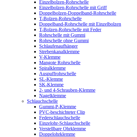
Einzelbolzen-Rohrschelle
Einzelbolzen-Rohrschelle mit Griff
Doppelbolzen-Doppelband-Rohrschelle
T-Bolzen-Rohrschelle
Doppelband-Rohrschelle mit Einzelbolzen
T-Bolzen-Rohrschelle mit Feder
Rohrschelle mit Gummi
Rohrschelle ohne Gummi
Schlaufenaufhänger
Strebenkanalklemme
V-Klemme
Mangote Rohrschelle
Spiralklemme
Auspuffrohrschelle
SL-Klemme
SK-Klemme
2- und 4-Schrauben-Klemme
Nagelklemme
Schlauchschelle
Gummi-P-Klemme
PVC-beschichteter Clip
Federschlauchschelle
Einzelohr-Schlauchschelle
Verstellbare Ohrklemme
Doppelohrklemme