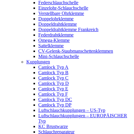
Federschlauchschelle
Einzelohr-Schlauchschelle
Verstellbare Ohrklemme
Doppelohrklemme
Doppeldrahtklemme
Doppeldrahtklemme Frankreich
Federdrahtklemme
Omega-Klemme
Sattelklemme
CV-Gelenk-Staubmanschettenklemmen
Mini-Schlauchschelle
Kupplungen
Camlock Typ A
Camlock Typ B
Camlock Typ C
Camlock Typ D
Camlock Typ E
Camlock Typ F
Camlock Typ DC
Camlock Typ DP
Luftschlauchkupplungen – US-Typ
Luftschlauchkupplungen – EUROPÄISCHER
Typ
KC Brustwarze
Schlauchreparateur