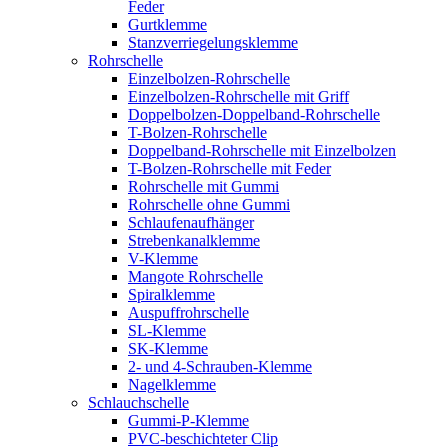
Feder
Gurtklemme
Stanzverriegelungsklemme
Rohrschelle
Einzelbolzen-Rohrschelle
Einzelbolzen-Rohrschelle mit Griff
Doppelbolzen-Doppelband-Rohrschelle
T-Bolzen-Rohrschelle
Doppelband-Rohrschelle mit Einzelbolzen
T-Bolzen-Rohrschelle mit Feder
Rohrschelle mit Gummi
Rohrschelle ohne Gummi
Schlaufenaufhänger
Strebenkanalklemme
V-Klemme
Mangote Rohrschelle
Spiralklemme
Auspuffrohrschelle
SL-Klemme
SK-Klemme
2- und 4-Schrauben-Klemme
Nagelklemme
Schlauchschelle
Gummi-P-Klemme
PVC-beschichteter Clip