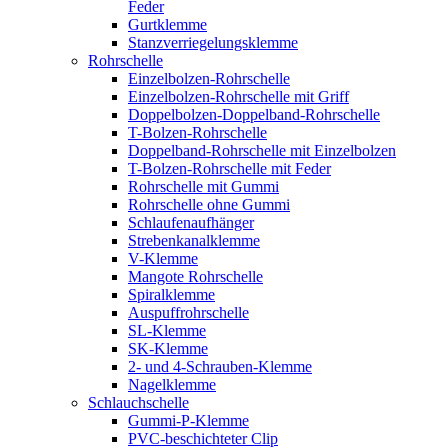
Feder
Gurtklemme
Stanzverriegelungsklemme
Rohrschelle
Einzelbolzen-Rohrschelle
Einzelbolzen-Rohrschelle mit Griff
Doppelbolzen-Doppelband-Rohrschelle
T-Bolzen-Rohrschelle
Doppelband-Rohrschelle mit Einzelbolzen
T-Bolzen-Rohrschelle mit Feder
Rohrschelle mit Gummi
Rohrschelle ohne Gummi
Schlaufenaufhänger
Strebenkanalklemme
V-Klemme
Mangote Rohrschelle
Spiralklemme
Auspuffrohrschelle
SL-Klemme
SK-Klemme
2- und 4-Schrauben-Klemme
Nagelklemme
Schlauchschelle
Gummi-P-Klemme
PVC-beschichteter Clip