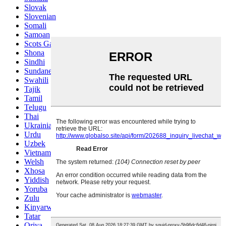
Slovak
Slovenian
Somali
Samoan
Scots Gaelic
Shona
Sindhi
Sundanese
Swahili
Tajik
Tamil
Telugu
Thai
Ukrainian
Urdu
Uzbek
Vietnamese
Welsh
Xhosa
Yiddish
Yoruba
Zulu
Kinyarwanda
Tatar
Oriya