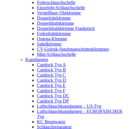
Federschlauchschelle
Einzelohr-Schlauchschelle
Verstellbare Ohrklemme
Doppelohrklemme
Doppeldrahtklemme
Doppeldrahtklemme Frankreich
Federdrahtklemme
Omega-Klemme
Sattelklemme
CV-Gelenk-Staubmanschettenklemmen
Mini-Schlauchschelle
Kupplungen
Camlock Typ A
Camlock Typ B
Camlock Typ C
Camlock Typ D
Camlock Typ E
Camlock Typ F
Camlock Typ DC
Camlock Typ DP
Luftschlauchkupplungen – US-Typ
Luftschlauchkupplungen – EUROPÄISCHER
Typ
KC Brustwarze
Schlauchreparateur