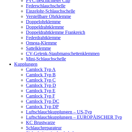
PVC-beschichteter Clip
Federschlauchschelle
Einzelohr-Schlauchschelle
Verstellbare Ohrklemme
Doppelohrklemme
Doppeldrahtklemme
Doppeldrahtklemme Frankreich
Federdrahtklemme
Omega-Klemme
Sattelklemme
CV-Gelenk-Staubmanschettenklemmen
Mini-Schlauchschelle
Kupplungen
Camlock Typ A
Camlock Typ B
Camlock Typ C
Camlock Typ D
Camlock Typ E
Camlock Typ F
Camlock Typ DC
Camlock Typ DP
Luftschlauchkupplungen – US-Typ
Luftschlauchkupplungen – EUROPÄISCHER Typ
KC Brustwarze
Schlauchreparateur