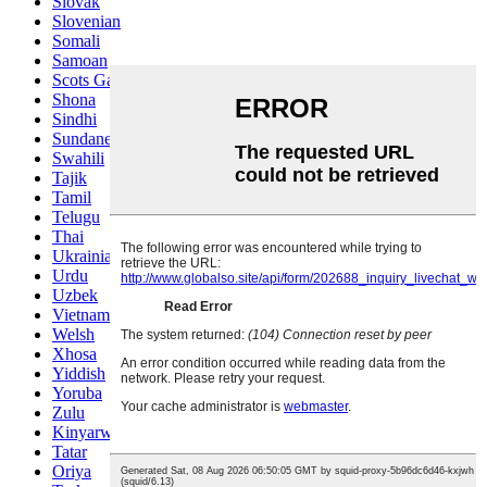
Slovak
Slovenian
Somali
Samoan
Scots Gaelic
Shona
Sindhi
Sundanese
Swahili
Tajik
Tamil
Telugu
Thai
Ukrainian
Urdu
Uzbek
Vietnamese
Welsh
Xhosa
Yiddish
Yoruba
Zulu
Kinyarwanda
Tatar
Oriya