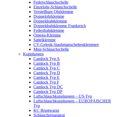
Federschlauchschelle
Einzelohr-Schlauchschelle
Verstellbare Ohrklemme
Doppelohrklemme
Doppeldrahtklemme
Doppeldrahtklemme Frankreich
Federdrahtklemme
Omega-Klemme
Sattelklemme
CV-Gelenk-Staubmanschettenklemmen
Mini-Schlauchschelle
Kupplungen
Camlock Typ A
Camlock Typ B
Camlock Typ C
Camlock Typ D
Camlock Typ E
Camlock Typ F
Camlock Typ DC
Camlock Typ DP
Luftschlauchkupplungen – US-Typ
Luftschlauchkupplungen – EUROPÄISCHER
Typ
KC Brustwarze
Schlauchreparateur