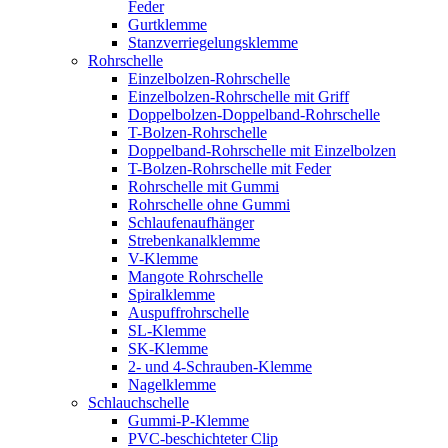
Feder
Gurtklemme
Stanzverriegelungsklemme
Rohrschelle
Einzelbolzen-Rohrschelle
Einzelbolzen-Rohrschelle mit Griff
Doppelbolzen-Doppelband-Rohrschelle
T-Bolzen-Rohrschelle
Doppelband-Rohrschelle mit Einzelbolzen
T-Bolzen-Rohrschelle mit Feder
Rohrschelle mit Gummi
Rohrschelle ohne Gummi
Schlaufenaufhänger
Strebenkanalklemme
V-Klemme
Mangote Rohrschelle
Spiralklemme
Auspuffrohrschelle
SL-Klemme
SK-Klemme
2- und 4-Schrauben-Klemme
Nagelklemme
Schlauchschelle
Gummi-P-Klemme
PVC-beschichteter Clip