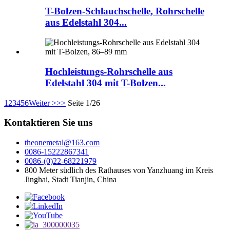
T-Bolzen-Schlauchschelle, Rohrschelle
aus Edelstahl 304...
Hochleistungs-Rohrschelle aus
Edelstahl 304 mit T-Bolzen...
1
2
3
4
5
6
Weiter >
>>
Seite 1/26
Kontaktieren Sie uns
theonemetal@163.com
0086-15222867341
0086-(0)22-68221979
800 Meter südlich des Rathauses von Yanzhuang im Kreis
Jinghai, Stadt Tianjin, China